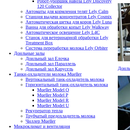
Робот-уборщик навоза Lely Discovery
120 Collector
Автоматы для кормления телят Lely Calm
Станция выдачи концентратов Lely Cosmix
Автоматическая щетка для коров Lely Luna
Ванна для обработки копыт Lely Walkway
Автоматическое освещение Lely L4C
Станок для ветеринарной обработки Lely
Treatment Box
Система переработки молока Lely Orbiter
Доильные залы
Доильный зал Елочка
Доильный зал Параллель
Доиль
Доильный зал Карусель
Танки-охладители молока Mueller
Вертикальный танк-охладитель молока
Горизонтальный танк-охладитель молока
Mueller Model O
Mueller Model P
Mueller Model R
Mueller Model U
Рекуператор тепла
Трубчатый предохладитель молока
Чиллер Mueller
Микроклимат и вентиляция