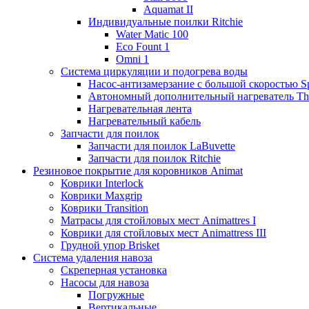
Aquamat II
Индивидуальные поилки Ritchie
Water Matic 100
Eco Fount 1
Omni 1
Система циркуляции и подогрева воды
Насос-антизамерзание с большой скоростью S
Автономный дополнительный нагреватель T
Нагревательная лента
Нагревательный кабель
Запчасти для поилок
Запчасти для поилок LaBuvette
Запчасти для поилок Ritchie
Резиновое покрытие для коровников Animat
Коврики Interlock
Коврики Maxgrip
Коврики Transition
Матрасы для стойловых мест Animattres I
Коврики для стойловых мест Animattress III
Грудной упор Brisket
Система удаления навоза
Скреперная установка
Насосы для навоза
Погружные
Вертикальные