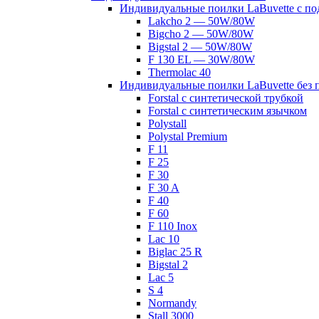
Индивидуальные поилки LaBuvette с по
Lakcho 2 — 50W/80W
Bigcho 2 — 50W/80W
Bigstal 2 — 50W/80W
F 130 EL — 30W/80W
Thermolac 40
Индивидуальные поилки LaBuvette без 
Forstal с синтетической трубкой
Forstal с синтетическим язычком
Polystall
Polystal Premium
F 11
F 25
F 30
F 30 A
F 40
F 60
F 110 Inox
Lac 10
Biglac 25 R
Bigstal 2
Lac 5
S 4
Normandy
Stall 3000