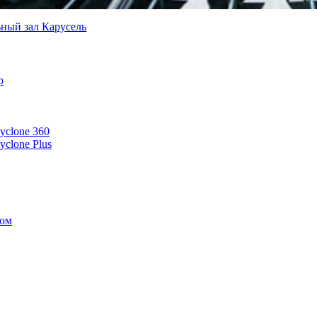
ный зал Карусель
р
yclone 360
clone Plus
вом