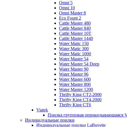
Omni 5
Omni 10
Omni Master 8
Eco Fount 2
Cattle Master 480
Cattle Master 840
Cattle Master 10Т
Cattle Master 1440
Water Matic 150
Water Matic 300
Water Matic 1000
Water Master 54
Water Master 54 Deep
Water Master 90
Water Master 96
Water Master 600
Water Master 800
Water Master 1200
Thrifty King CT2-2000
Thrifty King CT4-2000
Thrifty King CT6
Viatek
Поилка групповая опрокидывающаяся V
Индивидуальные поилки
Индивидуальные поилки LaBuvette