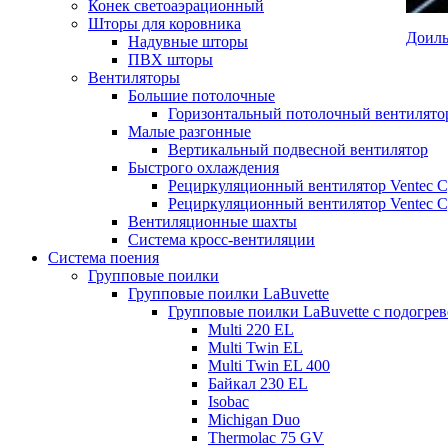
Конек светоаэрационный
Шторы для коровника
Доиль
Надувные шторы
ПВХ шторы
Вентиляторы
Большие потолочные
Горизонтальный потолочный вентилято
Малые разгонные
Вертикальный подвесной вентилятор
Быстрого охлаждения
Рециркуляционный вентилятор Ventec C
Рециркуляционный вентилятор Ventec Cy
Вентиляционные шахты
Система кросс-вентиляции
Система поения
Групповые поилки
Групповые поилки LaBuvette
Групповые поилки LaBuvette с подогре
Multi 220 EL
Multi Twin EL
Multi Twin EL 400
Байкал 230 EL
Isobac
Michigan Duo
Thermolac 75 GV