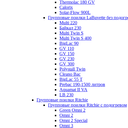
Thermolac 180 GV
Calorix
Solar-Flow 900L
Групповые поилки LaBuvette без подогр
Multi 220
Байкал 230
Multi Twin S
Multi Twin S 400
BigLac 90
GV 110
GV 150
GV 230
GV 300
Polystall Twin
Cleano Bac
BigLac 55 T
Prebac 190-1500 литров
Aquamat II VA
LB 230
Групповые поилки Ritchie
Групповые поилки Ritchie с подогревом
Green Omni 2
Omni 2
Omni 2 Special
Omni 3