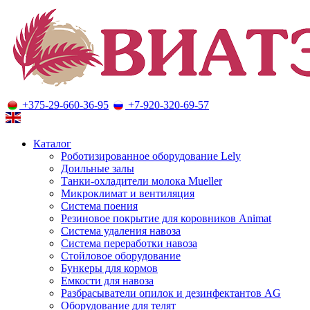
+375-29-660-36-95
+7-920-320-69-57
Оборудование для молочного животноводства
Каталог
Роботизированное оборудование Lely
Доильные залы
Танки-охладители молока Mueller
Микроклимат и вентиляция
Система поения
Резиновое покрытие для коровников Animat
Система удаления навоза
Система переработки навоза
Стойловое оборудование
Бункеры для кормов
Емкости для навоза
Разбрасыватели опилок и дезинфектантов AG
Оборудование для телят