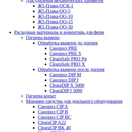
Для удаления механических примесей
Ж5-Плава-ОСК-1
Ж5-Плава-ОО-5
Ж5-Плава-ОО-10
Ж5-Плава-ОО-15
Ж5-Плава-ОО-30
Расходные материалы и инвентарь для ферм
Гигиена вымени
Обработка вымени до доения
Санорил PRE
Санорил PRE S
ClearaSafe PRO Pg
ClearaSafe PRO X
Обработка вымени после доения
Санорил DIP M
Санорил DIP I
ClearaDIP X 5000
ClearaDIP I 5000
Гигиена копыт
Моющие средства для доильного оборудования
Санорил CIP A
Санорил CIP B
Санорил CIP BC
ClearaCIP A22
ClearaCIP BK 40