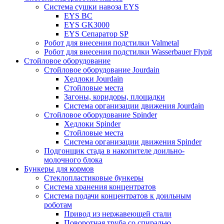
Система сушки навоза EYS
EYS BC
EYS GK3000
EYS Сепаратор SP
Робот для внесения подстилки Valmetal
Робот для внесения подстилки Wasserbauer Flypit
Стойловое оборудование
Стойловое оборудование Jourdain
Хедлоки Jourdain
Стойловые места
Загоны, коридоры, площадки
Система организации движения Jourdain
Стойловое оборудование Spinder
Хедлоки Spinder
Стойловые места
Система организации движения Spinder
Подгонщик стада в накопителе доильно-
молочного блока
Бункеры для кормов
Стеклопластиковые бункеры
Система хранения концентратов
Система подачи концентратов к доильным
роботам
Привод из нержавеющей стали
Поворотная труба со спиралью