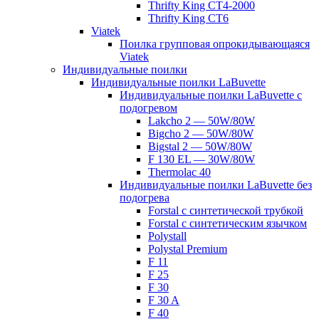
Thrifty King CT4-2000
Thrifty King CT6
Viatek
Поилка групповая опрокидывающаяся
Viatek
Индивидуальные поилки
Индивидуальные поилки LaBuvette
Индивидуальные поилки LaBuvette с
подогревом
Lakcho 2 — 50W/80W
Bigcho 2 — 50W/80W
Bigstal 2 — 50W/80W
F 130 EL — 30W/80W
Thermolac 40
Индивидуальные поилки LaBuvette без
подогрева
Forstal с синтетической трубкой
Forstal с синтетическим язычком
Polystall
Polystal Premium
F 11
F 25
F 30
F 30 A
F 40