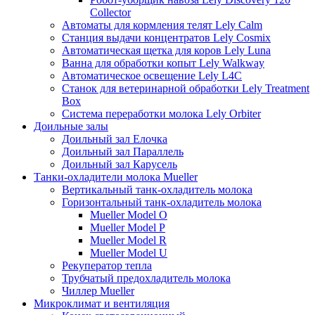
Collector
Автоматы для кормления телят Lely Calm
Станция выдачи концентратов Lely Cosmix
Автоматическая щетка для коров Lely Luna
Ванна для обработки копыт Lely Walkway
Автоматическое освещение Lely L4C
Станок для ветеринарной обработки Lely Treatment
Box
Система переработки молока Lely Orbiter
Доильные залы
Доильный зал Елочка
Доильный зал Параллель
Доильный зал Карусель
Танки-охладители молока Mueller
Вертикальный танк-охладитель молока
Горизонтальный танк-охладитель молока
Mueller Model O
Mueller Model P
Mueller Model R
Mueller Model U
Рекуператор тепла
Трубчатый предохладитель молока
Чиллер Mueller
Микроклимат и вентиляция