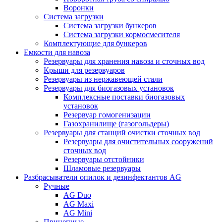
Воронки
Система загрузки
Система загрузки бункеров
Система загрузки кормосмесителя
Комплектующие для бункеров
Емкости для навоза
Резервуары для хранения навоза и сточных вод
Крыши для резервуаров
Резервуары из нержавеющей стали
Резервуары для биогазовых установок
Комплексные поставки биогазовых
установок
Резервуар гомогенизации
Газохранилище (газогольдеры)
Резервуары для станций очистки сточных вод
Резервуары для очистительных сооружений
сточных вод
Резервуары отстойники
Шламовые резервуары
Разбрасыватели опилок и дезинфектантов AG
Ручные
AG Duo
AG Maxi
AG Mini
Прицепные