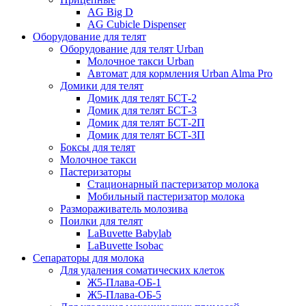
AG Big D
AG Сubicle Dispenser
Оборудование для телят
Оборудование для телят Urban
Молочное такси Urban
Автомат для кормления Urban Alma Pro
Домики для телят
Домик для телят БСТ-2
Домик для телят БСТ-3
Домик для телят БСТ-2П
Домик для телят БСТ-3П
Боксы для телят
Молочное такси
Пастеризаторы
Стационарный пастеризатор молока
Мобильный пастеризатор молока
Размораживатель молозива
Поилки для телят
LaBuvette Babylab
LaBuvette Isobac
Сепараторы для молока
Для удаления соматических клеток
Ж5-Плава-ОБ-1
Ж5-Плава-ОБ-5