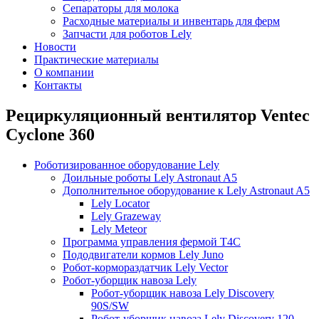
Сепараторы для молока
Расходные материалы и инвентарь для ферм
Запчасти для роботов Lely
Новости
Практические материалы
О компании
Контакты
Рециркуляционный вентилятор Ventec
Cyclone 360
Роботизированное оборудование Lely
Доильные роботы Lely Astronaut A5
Дополнительное оборудование к Lely Astronaut A5
Lely Locator
Lely Grazeway
Lely Meteor
Программа управления фермой T4C
Пододвигатели кормов Lely Juno
Робот-кормораздатчик Lely Vector
Робот-уборщик навоза Lely
Робот-уборщик навоза Lely Discovery
90S/SW
Робот-уборщик навоза Lely Discovery 120