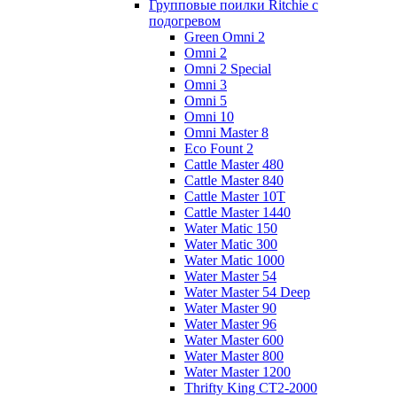
Групповые поилки Ritchie с
подогревом
Green Omni 2
Omni 2
Omni 2 Special
Omni 3
Omni 5
Omni 10
Omni Master 8
Eco Fount 2
Cattle Master 480
Cattle Master 840
Cattle Master 10Т
Cattle Master 1440
Water Matic 150
Water Matic 300
Water Matic 1000
Water Master 54
Water Master 54 Deep
Water Master 90
Water Master 96
Water Master 600
Water Master 800
Water Master 1200
Thrifty King CT2-2000