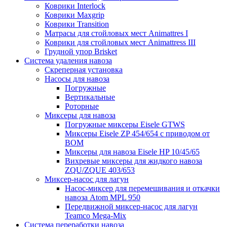
Коврики Interlock
Коврики Maxgrip
Коврики Transition
Матрасы для стойловых мест Animattres I
Коврики для стойловых мест Animattress III
Грудной упор Brisket
Система удаления навоза
Скреперная установка
Насосы для навоза
Погружные
Вертикальные
Роторные
Миксеры для навоза
Погружные миксеры Eisele GTWS
Миксеры Eisele ZP 454/654 с приводом от
ВОМ
Миксеры для навоза Eisele HP 10/45/65
Вихревые миксеры для жидкого навоза
ZQU/ZQUE 403/653
Миксер-насос для лагун
Насос-миксер для перемешивания и откачки
навоза Atom MPL 950
Передвижной миксер-насос для лагун
Teamco Mega-Mix
Система переработки навоза