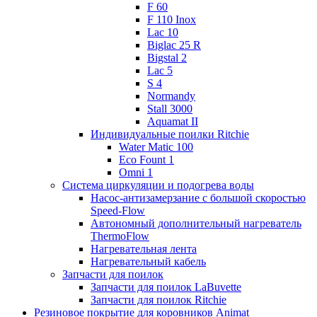
F 60
F 110 Inox
Lac 10
Biglac 25 R
Bigstal 2
Lac 5
S 4
Normandy
Stall 3000
Aquamat II
Индивидуальные поилки Ritchie
Water Matic 100
Eco Fount 1
Omni 1
Система циркуляции и подогрева воды
Насос-антизамерзание с большой скоростью
Speed-Flow
Автономный дополнительный нагреватель
ThermoFlow
Нагревательная лента
Нагревательный кабель
Запчасти для поилок
Запчасти для поилок LaBuvette
Запчасти для поилок Ritchie
Резиновое покрытие для коровников Animat