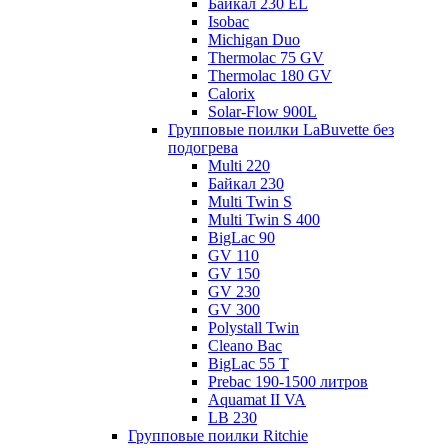
Байкал 230 EL
Isobac
Michigan Duo
Thermolac 75 GV
Thermolac 180 GV
Calorix
Solar-Flow 900L
Групповые поилки LaBuvette без
подогрева
Multi 220
Байкал 230
Multi Twin S
Multi Twin S 400
BigLac 90
GV 110
GV 150
GV 230
GV 300
Polystall Twin
Cleano Bac
BigLac 55 T
Prebac 190-1500 литров
Aquamat II VA
LB 230
Групповые поилки Ritchie