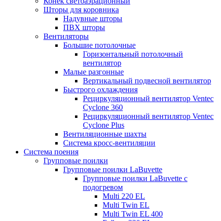
Конек светоаэрационный
Шторы для коровника
Надувные шторы
ПВХ шторы
Вентиляторы
Большие потолочные
Горизонтальный потолочный
вентилятор
Малые разгонные
Вертикальный подвесной вентилятор
Быстрого охлаждения
Рециркуляционный вентилятор Ventec
Cyclone 360
Рециркуляционный вентилятор Ventec
Cyclone Plus
Вентиляционные шахты
Система кросс-вентиляции
Система поения
Групповые поилки
Групповые поилки LaBuvette
Групповые поилки LaBuvette с
подогревом
Multi 220 EL
Multi Twin EL
Multi Twin EL 400