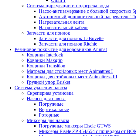
Omni 1
Система циркуляции и подогрева воды
Насос-антизамерзание с большой скоростью S
Автономный дополнительный нагреватель T
Нагревательная лента
Нагревательный кабель
Запчасти для поилок
Запчасти для поилок LaBuvette
Запчасти для поилок Ritchie
Резиновое покрытие для коровников Animat
Коврики Interlock
Коврики Maxgrip
Коврики Transition
Матрасы для стойловых мест Animattres I
Коврики для стойловых мест Animattress III
Грудной упор Brisket
Система удаления навоза
Скреперная установка
Насосы для навоза
Погружные
Вертикальные
Роторные
Миксеры для навоза
Погружные миксеры Eisele GTWS
Миксеры Eisele ZP 454/654 с приводом от ВО