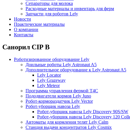
Сепараторы для молока
Расходные материалы и инвентарь для ферм
Запчасти для роботов Lely
Новости
Практические материалы
О компании
Контакты
Санорил CIP B
Роботизированное оборудование Lely
Доильные роботы Lely Astronaut A5
Дополнительное оборудование к Lely Astronaut A5
Lely Locator
Lely Grazeway
Lely Meteor
Программа управления фермой T4C
Пододвигатели кормов Lely Juno
Робот-кормораздатчик Lely Vector
Робот-уборщик навоза Lely
Робот-уборщик навоза Lely Discovery 90S/SW
Робот-уборщик навоза Lely Discovery 120 Colle
Автоматы для кормления телят Lely Calm
Станция выдачи концентратов Lely Cosmix