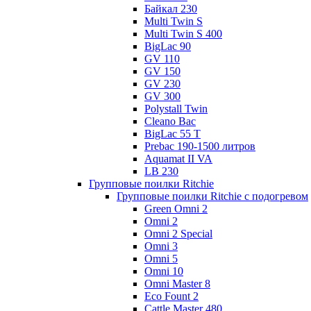
Байкал 230
Multi Twin S
Multi Twin S 400
BigLac 90
GV 110
GV 150
GV 230
GV 300
Polystall Twin
Cleano Bac
BigLac 55 T
Prebac 190-1500 литров
Aquamat II VA
LB 230
Групповые поилки Ritchie
Групповые поилки Ritchie с подогревом
Green Omni 2
Omni 2
Omni 2 Special
Omni 3
Omni 5
Omni 10
Omni Master 8
Eco Fount 2
Cattle Master 480