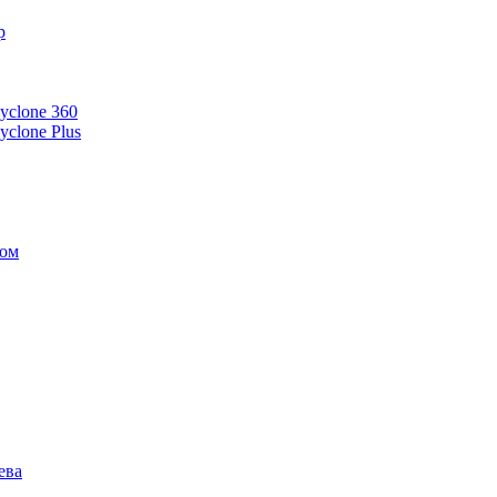
р
yclone 360
clone Plus
вом
ева