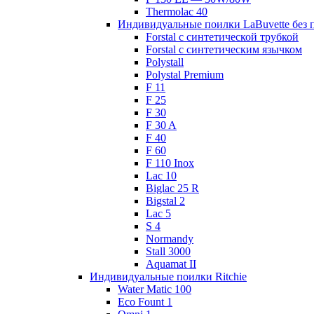
Thermolac 40
Индивидуальные поилки LaBuvette без 
Forstal с синтетической трубкой
Forstal с синтетическим язычком
Polystall
Polystal Premium
F 11
F 25
F 30
F 30 A
F 40
F 60
F 110 Inox
Lac 10
Biglac 25 R
Bigstal 2
Lac 5
S 4
Normandy
Stall 3000
Aquamat II
Индивидуальные поилки Ritchie
Water Matic 100
Eco Fount 1