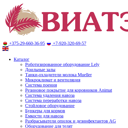
+375-29-660-36-95
+7-920-320-69-57
Оборудование для молочного животноводства
Каталог
Роботизированное оборудование Lely
Доильные залы
Танки-охладители молока Mueller
Микроклимат и вентиляция
Система поения
Резиновое покрытие для коровников Animat
Система удаления навоза
Система переработки навоза
Стойловое оборудование
Бункеры для кормов
Емкости для навоза
Разбрасыватели опилок и дезинфектантов AG
Оборудование для телят