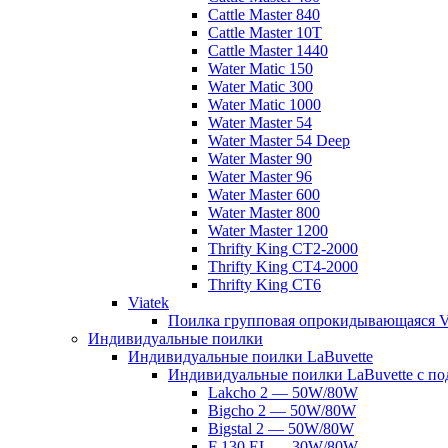
Cattle Master 840
Cattle Master 10Т
Cattle Master 1440
Water Matic 150
Water Matic 300
Water Matic 1000
Water Master 54
Water Master 54 Deep
Water Master 90
Water Master 96
Water Master 600
Water Master 800
Water Master 1200
Thrifty King CT2-2000
Thrifty King CT4-2000
Thrifty King CT6
Viatek
Поилка групповая опрокидывающаяся V
Индивидуальные поилки
Индивидуальные поилки LaBuvette
Индивидуальные поилки LaBuvette с по
Lakcho 2 — 50W/80W
Bigcho 2 — 50W/80W
Bigstal 2 — 50W/80W
F 130 EL — 30W/80W