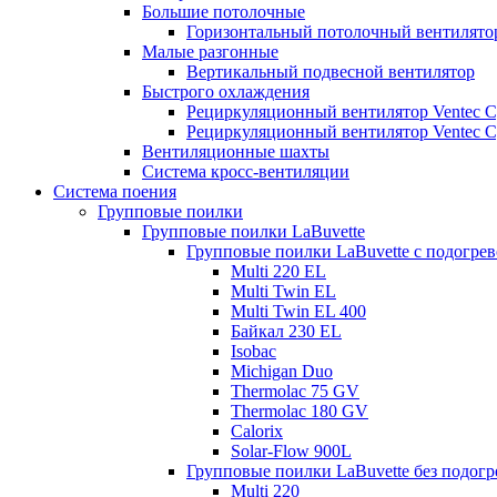
Большие потолочные
Горизонтальный потолочный вентилято
Малые разгонные
Вертикальный подвесной вентилятор
Быстрого охлаждения
Рециркуляционный вентилятор Ventec C
Рециркуляционный вентилятор Ventec Cy
Вентиляционные шахты
Система кросс-вентиляции
Система поения
Групповые поилки
Групповые поилки LaBuvette
Групповые поилки LaBuvette с подогре
Multi 220 EL
Multi Twin EL
Multi Twin EL 400
Байкал 230 EL
Isobac
Michigan Duo
Thermolac 75 GV
Thermolac 180 GV
Calorix
Solar-Flow 900L
Групповые поилки LaBuvette без подогр
Multi 220