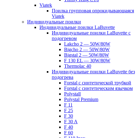
Viatek
Поилка групповая опрокидывающаяся
Viatek
Индивидуальные поилки
Индивидуальные поилки LaBuvette
Индивидуальные поилки LaBuvette с
подогревом
Lakcho 2 — 50W/80W
Bigcho 2 — 50W/80W
Bigstal 2 — 50W/80W
F 130 EL — 30W/80W
Thermolac 40
Индивидуальные поилки LaBuvette без
подогрева
Forstal с синтетической трубкой
Forstal с синтетическим язычком
Polystall
Polystal Premium
F 11
F 25
F 30
F 30 A
F 40
F 60