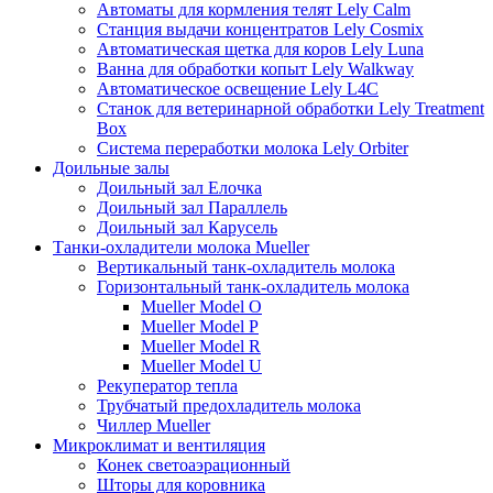
Автоматы для кормления телят Lely Calm
Станция выдачи концентратов Lely Cosmix
Автоматическая щетка для коров Lely Luna
Ванна для обработки копыт Lely Walkway
Автоматическое освещение Lely L4C
Станок для ветеринарной обработки Lely Treatment
Box
Система переработки молока Lely Orbiter
Доильные залы
Доильный зал Елочка
Доильный зал Параллель
Доильный зал Карусель
Танки-охладители молока Mueller
Вертикальный танк-охладитель молока
Горизонтальный танк-охладитель молока
Mueller Model O
Mueller Model P
Mueller Model R
Mueller Model U
Рекуператор тепла
Трубчатый предохладитель молока
Чиллер Mueller
Микроклимат и вентиляция
Конек светоаэрационный
Шторы для коровника