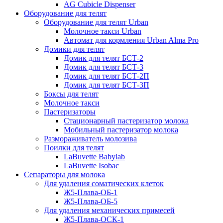
AG Сubicle Dispenser
Оборудование для телят
Оборудование для телят Urban
Молочное такси Urban
Автомат для кормления Urban Alma Pro
Домики для телят
Домик для телят БСТ-2
Домик для телят БСТ-3
Домик для телят БСТ-2П
Домик для телят БСТ-3П
Боксы для телят
Молочное такси
Пастеризаторы
Стационарный пастеризатор молока
Мобильный пастеризатор молока
Размораживатель молозива
Поилки для телят
LaBuvette Babylab
LaBuvette Isobac
Сепараторы для молока
Для удаления соматических клеток
Ж5-Плава-ОБ-1
Ж5-Плава-ОБ-5
Для удаления механических примесей
Ж5-Плава-ОСК-1