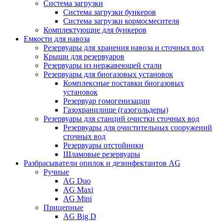
Система загрузки
Система загрузки бункеров
Система загрузки кормосмесителя
Комплектующие для бункеров
Емкости для навоза
Резервуары для хранения навоза и сточных вод
Крыши для резервуаров
Резервуары из нержавеющей стали
Резервуары для биогазовых установок
Комплексные поставки биогазовых
установок
Резервуар гомогенизации
Газохранилище (газогольдеры)
Резервуары для станций очистки сточных вод
Резервуары для очистительных сооружений
сточных вод
Резервуары отстойники
Шламовые резервуары
Разбрасыватели опилок и дезинфектантов AG
Ручные
AG Duo
AG Maxi
AG Mini
Прицепные
AG Big D