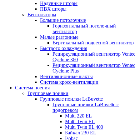
Надувные шторы
ПВХ шторы
Вентиляторы
Большие потолочные
Горизонтальный потолочный
вентилятор
Малые разгонные
Вертикальный подвесной вентилятор
Быстрого охлаждения
Рециркуляционный вентилятор Ventec
Cyclone 360
Рециркуляционный вентилятор Ventec
Cyclone Plus
Вентиляционные шахты
Система кросс-вентиляции
Система поения
Групповые поилки
Групповые поилки LaBuvette
Групповые поилки LaBuvette с
подогревом
Multi 220 EL
Multi Twin EL
Multi Twin EL 400
Байкал 230 EL
Isobac