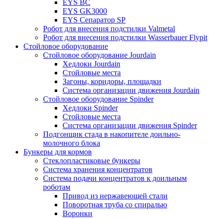
EYS BC
EYS GK3000
EYS Сепаратор SP
Робот для внесения подстилки Valmetal
Робот для внесения подстилки Wasserbauer Flypit
Стойловое оборудование
Стойловое оборудование Jourdain
Хедлоки Jourdain
Стойловые места
Загоны, коридоры, площадки
Система организации движения Jourdain
Стойловое оборудование Spinder
Хедлоки Spinder
Стойловые места
Система организации движения Spinder
Подгонщик стада в накопителе доильно-
молочного блока
Бункеры для кормов
Стеклопластиковые бункеры
Система хранения концентратов
Система подачи концентратов к доильным
роботам
Привод из нержавеющей стали
Поворотная труба со спиралью
Воронки