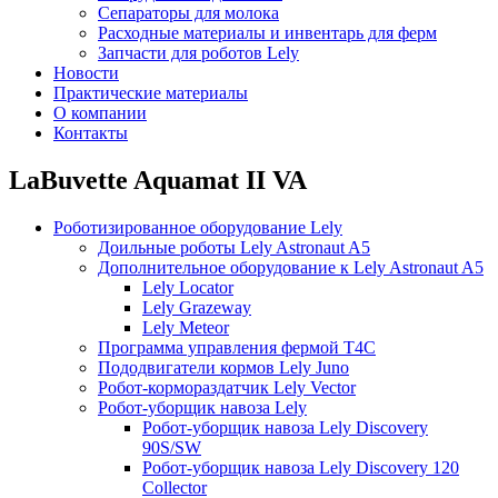
Сепараторы для молока
Расходные материалы и инвентарь для ферм
Запчасти для роботов Lely
Новости
Практические материалы
О компании
Контакты
LaBuvette Aquamat II VA
Роботизированное оборудование Lely
Доильные роботы Lely Astronaut A5
Дополнительное оборудование к Lely Astronaut A5
Lely Locator
Lely Grazeway
Lely Meteor
Программа управления фермой T4C
Пододвигатели кормов Lely Juno
Робот-кормораздатчик Lely Vector
Робот-уборщик навоза Lely
Робот-уборщик навоза Lely Discovery
90S/SW
Робот-уборщик навоза Lely Discovery 120
Collector