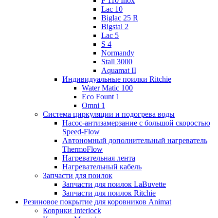
F 110 Inox
Lac 10
Biglac 25 R
Bigstal 2
Lac 5
S 4
Normandy
Stall 3000
Aquamat II
Индивидуальные поилки Ritchie
Water Matic 100
Eco Fount 1
Omni 1
Система циркуляции и подогрева воды
Насос-антизамерзание с большой скоростью
Speed-Flow
Автономный дополнительный нагреватель
ThermoFlow
Нагревательная лента
Нагревательный кабель
Запчасти для поилок
Запчасти для поилок LaBuvette
Запчасти для поилок Ritchie
Резиновое покрытие для коровников Animat
Коврики Interlock