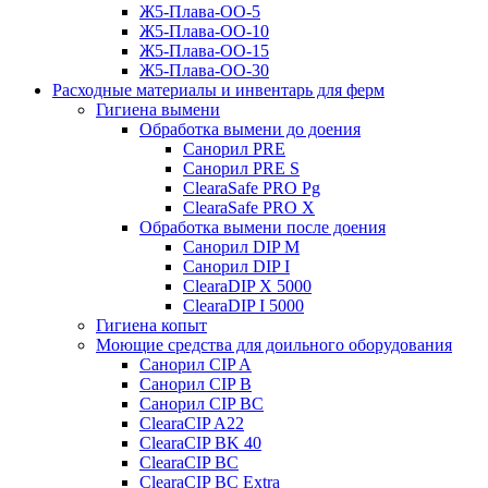
Ж5-Плава-ОО-5
Ж5-Плава-ОО-10
Ж5-Плава-ОО-15
Ж5-Плава-ОО-30
Расходные материалы и инвентарь для ферм
Гигиена вымени
Обработка вымени до доения
Санорил PRE
Санорил PRE S
ClearaSafe PRO Pg
ClearaSafe PRO X
Обработка вымени после доения
Санорил DIP M
Санорил DIP I
ClearaDIP X 5000
ClearaDIP I 5000
Гигиена копыт
Моющие средства для доильного оборудования
Санорил CIP A
Санорил CIP B
Санорил CIP BC
ClearaCIP A22
ClearaCIP BK 40
ClearaCIP BC
ClearaCIP BC Extra