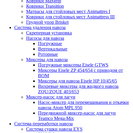
Коврики Maxgrip
Коврики Transition
Матрасы для стойловых мест Animattres I
Коврики для стойловых мест Animattress III
Грудной упор Brisket
Система удаления навоза
Скреперная установка
Насосы для навоза
Погружные
Вертикальные
Роторные
Миксеры для навоза
Погружные миксеры Eisele GTWS
Миксеры Eisele ZP 454/654 с приводом от
ВОМ
Миксеры для навоза Eisele HP 10/45/65
Вихревые миксеры для жидкого навоза
ZQU/ZQUE 403/653
Миксер-насос для лагун
Насос-миксер для перемешивания и откачки
навоза Atom MPL 950
Передвижной миксер-насос для лагун
Teamco Mega-Mix
Система переработки навоза
Система сушки навоза EYS