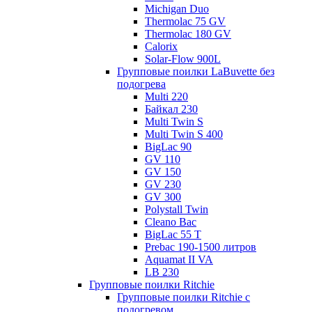
Michigan Duo
Thermolac 75 GV
Thermolac 180 GV
Calorix
Solar-Flow 900L
Групповые поилки LaBuvette без
подогрева
Multi 220
Байкал 230
Multi Twin S
Multi Twin S 400
BigLac 90
GV 110
GV 150
GV 230
GV 300
Polystall Twin
Cleano Bac
BigLac 55 T
Prebac 190-1500 литров
Aquamat II VA
LB 230
Групповые поилки Ritchie
Групповые поилки Ritchie с
подогревом