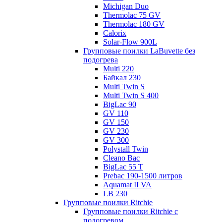
Michigan Duo
Thermolac 75 GV
Thermolac 180 GV
Calorix
Solar-Flow 900L
Групповые поилки LaBuvette без
подогрева
Multi 220
Байкал 230
Multi Twin S
Multi Twin S 400
BigLac 90
GV 110
GV 150
GV 230
GV 300
Polystall Twin
Cleano Bac
BigLac 55 T
Prebac 190-1500 литров
Aquamat II VA
LB 230
Групповые поилки Ritchie
Групповые поилки Ritchie с
подогревом