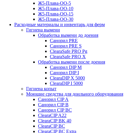
Ж5-Плава-ОО-5
Ж5-Плава-ОО-10
Ж5-Плава-ОО-15
Ж5-Плава-ОО-30
Расходные материалы и инвентарь для ферм
Гигиена вымени
Обработка вымени до доения
Санорил PRE
Санорил PRE S
ClearaSafe PRO Pg
ClearaSafe PRO X
Обработка вымени после доения
Санорил DIP M
Санорил DIP I
ClearaDIP X 5000
ClearaDIP I 5000
Гигиена копыт
Моющие средства для доильного оборудования
Санорил CIP A
Санорил CIP B
Санорил CIP BC
ClearaCIP A22
ClearaCIP BK 40
ClearaCIP BC
ClearaCIP BC Extra