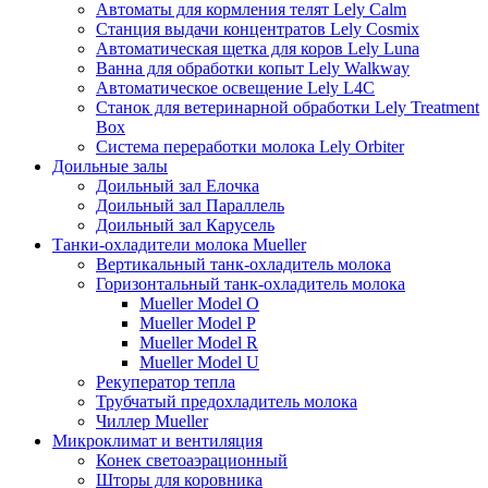
Автоматы для кормления телят Lely Calm
Станция выдачи концентратов Lely Cosmix
Автоматическая щетка для коров Lely Luna
Ванна для обработки копыт Lely Walkway
Автоматическое освещение Lely L4C
Станок для ветеринарной обработки Lely Treatment
Box
Система переработки молока Lely Orbiter
Доильные залы
Доильный зал Елочка
Доильный зал Параллель
Доильный зал Карусель
Танки-охладители молока Mueller
Вертикальный танк-охладитель молока
Горизонтальный танк-охладитель молока
Mueller Model O
Mueller Model P
Mueller Model R
Mueller Model U
Рекуператор тепла
Трубчатый предохладитель молока
Чиллер Mueller
Микроклимат и вентиляция
Конек светоаэрационный
Шторы для коровника