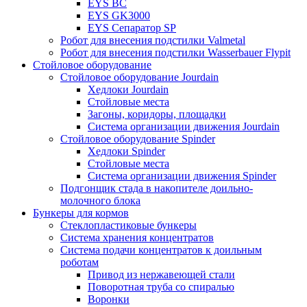
EYS BC
EYS GK3000
EYS Сепаратор SP
Робот для внесения подстилки Valmetal
Робот для внесения подстилки Wasserbauer Flypit
Стойловое оборудование
Стойловое оборудование Jourdain
Хедлоки Jourdain
Стойловые места
Загоны, коридоры, площадки
Система организации движения Jourdain
Стойловое оборудование Spinder
Хедлоки Spinder
Стойловые места
Система организации движения Spinder
Подгонщик стада в накопителе доильно-
молочного блока
Бункеры для кормов
Стеклопластиковые бункеры
Система хранения концентратов
Система подачи концентратов к доильным
роботам
Привод из нержавеющей стали
Поворотная труба со спиралью
Воронки