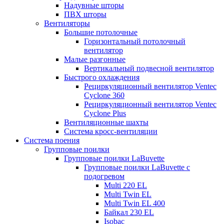
Надувные шторы
ПВХ шторы
Вентиляторы
Большие потолочные
Горизонтальный потолочный
вентилятор
Малые разгонные
Вертикальный подвесной вентилятор
Быстрого охлаждения
Рециркуляционный вентилятор Ventec
Cyclone 360
Рециркуляционный вентилятор Ventec
Cyclone Plus
Вентиляционные шахты
Система кросс-вентиляции
Система поения
Групповые поилки
Групповые поилки LaBuvette
Групповые поилки LaBuvette с
подогревом
Multi 220 EL
Multi Twin EL
Multi Twin EL 400
Байкал 230 EL
Isobac