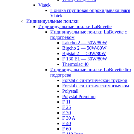
Viatek
Поилка групповая опрокидывающаяся
Viatek
Индивидуальные поилки
Индивидуальные поилки LaBuvette
Индивидуальные поилки LaBuvette с
подогревом
Lakcho 2 — 50W/80W
Bigcho 2 — 50W/80W
Bigstal 2 — 50W/80W
F 130 EL — 30W/80W
Thermolac 40
Индивидуальные поилки LaBuvette без
подогрева
Forstal с синтетической трубкой
Forstal с синтетическим язычком
Polystall
Polystal Premium
F 11
F 25
F 30
F 30 A
F 40
F 60