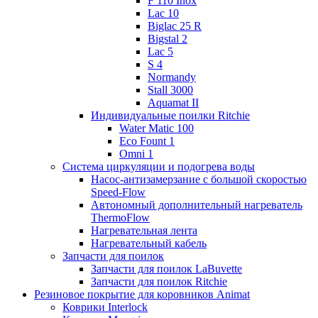
F 110 Inox
Lac 10
Biglac 25 R
Bigstal 2
Lac 5
S 4
Normandy
Stall 3000
Aquamat II
Индивидуальные поилки Ritchie
Water Matic 100
Eco Fount 1
Omni 1
Система циркуляции и подогрева воды
Насос-антизамерзание с большой скоростью
Speed-Flow
Автономный дополнительный нагреватель
ThermoFlow
Нагревательная лента
Нагревательный кабель
Запчасти для поилок
Запчасти для поилок LaBuvette
Запчасти для поилок Ritchie
Резиновое покрытие для коровников Animat
Коврики Interlock