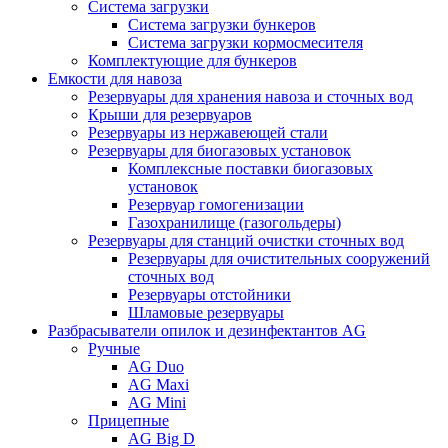
Система загрузки
Система загрузки бункеров
Система загрузки кормосмесителя
Комплектующие для бункеров
Емкости для навоза
Резервуары для хранения навоза и сточных вод
Крыши для резервуаров
Резервуары из нержавеющей стали
Резервуары для биогазовых установок
Комплексные поставки биогазовых
установок
Резервуар гомогенизации
Газохранилище (газогольдеры)
Резервуары для станций очистки сточных вод
Резервуары для очистительных сооружений
сточных вод
Резервуары отстойники
Шламовые резервуары
Разбрасыватели опилок и дезинфектантов AG
Ручные
AG Duo
AG Maxi
AG Mini
Прицепные
AG Big D