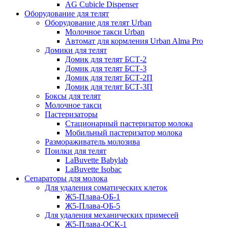
AG Сubicle Dispenser
Оборудование для телят
Оборудование для телят Urban
Молочное такси Urban
Автомат для кормления Urban Alma Pro
Домики для телят
Домик для телят БСТ-2
Домик для телят БСТ-3
Домик для телят БСТ-2П
Домик для телят БСТ-3П
Боксы для телят
Молочное такси
Пастеризаторы
Стационарный пастеризатор молока
Мобильный пастеризатор молока
Размораживатель молозива
Поилки для телят
LaBuvette Babylab
LaBuvette Isobac
Сепараторы для молока
Для удаления соматических клеток
Ж5-Плава-ОБ-1
Ж5-Плава-ОБ-5
Для удаления механических примесей
Ж5-Плава-ОСК-1