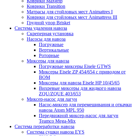
Коврики Maxgrip
Коврики Transition
Матрасы для стойловых мест Animattres I
Коврики для стойловых мест Animattress III
Грудной упор Brisket
Система удаления навоза
Скреперная установка
Насосы для навоза
Погружные
Вертикальные
Роторные
Миксеры для навоза
Погружные миксеры Eisele GTWS
Миксеры Eisele ZP 454/654 с приводом от
ВОМ
Миксеры для навоза Eisele HP 10/45/65
Вихревые миксеры для жидкого навоза
ZQU/ZQUE 403/653
Миксер-насос для лагун
Насос-миксер для перемешивания и откачки
навоза Atom MPL 950
Передвижной миксер-насос для лагун
Teamco Mega-Mix
Система переработки навоза
Система сушки навоза EYS