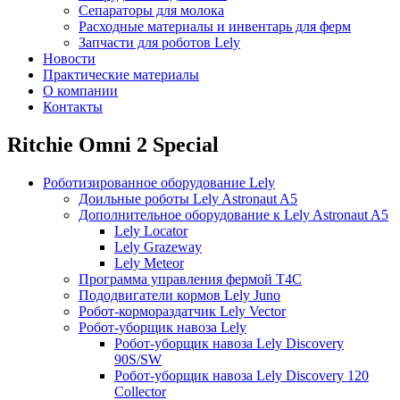
Сепараторы для молока
Расходные материалы и инвентарь для ферм
Запчасти для роботов Lely
Новости
Практические материалы
О компании
Контакты
Ritchie Omni 2 Special
Роботизированное оборудование Lely
Доильные роботы Lely Astronaut A5
Дополнительное оборудование к Lely Astronaut A5
Lely Locator
Lely Grazeway
Lely Meteor
Программа управления фермой T4C
Пододвигатели кормов Lely Juno
Робот-кормораздатчик Lely Vector
Робот-уборщик навоза Lely
Робот-уборщик навоза Lely Discovery
90S/SW
Робот-уборщик навоза Lely Discovery 120
Collector