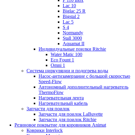
F 110 Inox
Lac 10
Biglac 25 R
Bigstal 2
Lac 5
S 4
Normandy
Stall 3000
Aquamat II
Индивидуальные поилки Ritchie
Water Matic 100
Eco Fount 1
Omni 1
Система циркуляции и подогрева воды
Насос-антизамерзание с большой скоростью
Speed-Flow
Автономный дополнительный нагреватель
ThermoFlow
Нагревательная лента
Нагревательный кабель
Запчасти для поилок
Запчасти для поилок LaBuvette
Запчасти для поилок Ritchie
Резиновое покрытие для коровников Animat
Коврики Interlock