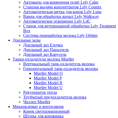
Автоматы для кормления телят Lely Calm
Станция выдачи концентратов Lely Cosmix
Автоматическая щетка для коров Lely Luna
Ванна для обработки копыт Lely Walkway
Автоматическое освещение Lely L4C
Станок для ветеринарной обработки Lely Treatment
Box
Система переработки молока Lely Orbiter
Доильные залы
Доильный зал Елочка
Доильный зал Параллель
Доильный зал Карусель
Танки-охладители молока Mueller
Вертикальный танк-охладитель молока
Горизонтальный танк-охладитель молока
Mueller Model O
Mueller Model P
Mueller Model R
Mueller Model U
Рекуператор тепла
Трубчатый предохладитель молока
Чиллер Mueller
Микроклимат и вентиляция
Конек светоаэрационный
Шторы для коровника