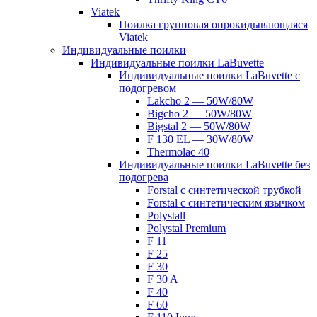
Viatek
Поилка групповая опрокидывающаяся
Viatek
Индивидуальные поилки
Индивидуальные поилки LaBuvette
Индивидуальные поилки LaBuvette с
подогревом
Lakcho 2 — 50W/80W
Bigcho 2 — 50W/80W
Bigstal 2 — 50W/80W
F 130 EL — 30W/80W
Thermolac 40
Индивидуальные поилки LaBuvette без
подогрева
Forstal с синтетической трубкой
Forstal с синтетическим язычком
Polystall
Polystal Premium
F 11
F 25
F 30
F 30 A
F 40
F 60