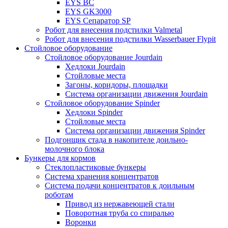
EYS BC
EYS GK3000
EYS Сепаратор SP
Робот для внесения подстилки Valmetal
Робот для внесения подстилки Wasserbauer Flypit
Стойловое оборудование
Стойловое оборудование Jourdain
Хедлоки Jourdain
Стойловые места
Загоны, коридоры, площадки
Система организации движения Jourdain
Стойловое оборудование Spinder
Хедлоки Spinder
Стойловые места
Система организации движения Spinder
Подгонщик стада в накопителе доильно-
молочного блока
Бункеры для кормов
Стеклопластиковые бункеры
Система хранения концентратов
Система подачи концентратов к доильным
роботам
Привод из нержавеющей стали
Поворотная труба со спиралью
Воронки