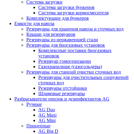
Система загрузки
Система загрузки бункеров
Система загрузки кормосмесителя
Комплектующие для бункеров
Емкости для навоза
Резервуары для хранения навоза и сточных вод
Крыши для резервуаров
Резервуары из нержавеющей стали
Резервуары для биогазовых установок
Комплексные поставки биогазовых
установок
Резервуар гомогенизации
Газохранилище (газогольдеры)
Резервуары для станций очистки сточных вод
Резервуары для очистительных сооружений
сточных вод
Резервуары отстойники
Шламовые резервуары
Разбрасыватели опилок и дезинфектантов AG
Ручные
AG Duo
AG Maxi
AG Mini
Прицепные
AG Big D