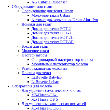
AG Сubicle Dispenser
Оборудование для телят
Оборудование для телят Urban
Молочное такси Urban
Автомат для кормления Urban Alma Pro
Домики для телят
Домик для телят БСТ-2
Домик для телят БСТ-3
Домик для телят БСТ-2П
Домик для телят БСТ-3П
Боксы для телят
Молочное такси
Пастеризаторы
Стационарный пастеризатор молока
Мобильный пастеризатор молока
Размораживатель молозива
Поилки для телят
LaBuvette Babylab
LaBuvette Isobac
Сепараторы для молока
Для удаления соматических клеток
Ж5-Плава-ОБ-1
Ж5-Плава-ОБ-5
Для удаления механических примесей
Ж5-Плава-ОСК-1