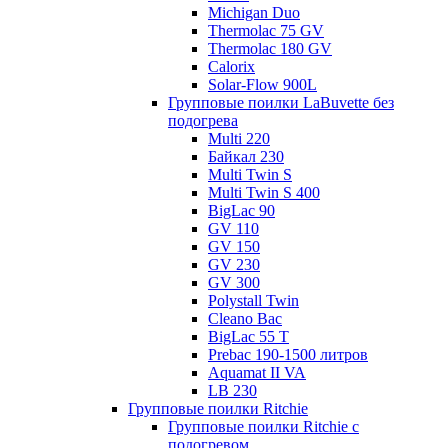
Michigan Duo
Thermolac 75 GV
Thermolac 180 GV
Calorix
Solar-Flow 900L
Групповые поилки LaBuvette без
подогрева
Multi 220
Байкал 230
Multi Twin S
Multi Twin S 400
BigLac 90
GV 110
GV 150
GV 230
GV 300
Polystall Twin
Cleano Bac
BigLac 55 T
Prebac 190-1500 литров
Aquamat II VA
LB 230
Групповые поилки Ritchie
Групповые поилки Ritchie с
подогревом