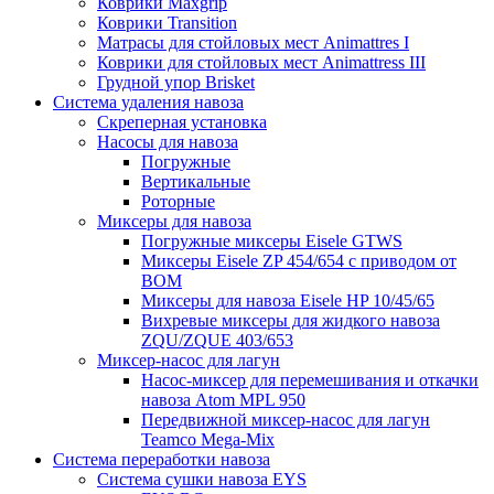
Коврики Maxgrip
Коврики Transition
Матрасы для стойловых мест Animattres I
Коврики для стойловых мест Animattress III
Грудной упор Brisket
Система удаления навоза
Скреперная установка
Насосы для навоза
Погружные
Вертикальные
Роторные
Миксеры для навоза
Погружные миксеры Eisele GTWS
Миксеры Eisele ZP 454/654 с приводом от
ВОМ
Миксеры для навоза Eisele HP 10/45/65
Вихревые миксеры для жидкого навоза
ZQU/ZQUE 403/653
Миксер-насос для лагун
Насос-миксер для перемешивания и откачки
навоза Atom MPL 950
Передвижной миксер-насос для лагун
Teamco Mega-Mix
Система переработки навоза
Система сушки навоза EYS