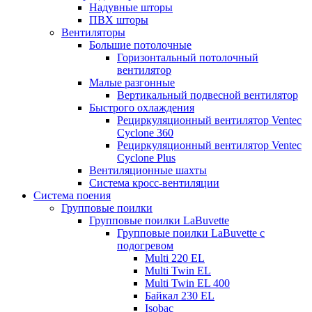
Надувные шторы
ПВХ шторы
Вентиляторы
Большие потолочные
Горизонтальный потолочный
вентилятор
Малые разгонные
Вертикальный подвесной вентилятор
Быстрого охлаждения
Рециркуляционный вентилятор Ventec
Cyclone 360
Рециркуляционный вентилятор Ventec
Cyclone Plus
Вентиляционные шахты
Система кросс-вентиляции
Система поения
Групповые поилки
Групповые поилки LaBuvette
Групповые поилки LaBuvette с
подогревом
Multi 220 EL
Multi Twin EL
Multi Twin EL 400
Байкал 230 EL
Isobac