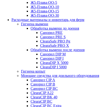
Ж5-Плава-ОО-5
Ж5-Плава-ОО-10
Ж5-Плава-ОО-15
Ж5-Плава-ОО-30
Расходные материалы и инвентарь для ферм
Гигиена вымени
Обработка вымени до доения
Санорил PRE
Санорил PRE S
ClearaSafe PRO Pg
ClearaSafe PRO X
Обработка вымени после доения
Санорил DIP M
Санорил DIP I
ClearaDIP X 5000
ClearaDIP I 5000
Гигиена копыт
Моющие средства для доильного оборудования
Санорил CIP A
Санорил CIP B
Санорил CIP BC
ClearaCIP A22
ClearaCIP BK 40
ClearaCIP BC
ClearaCIP BC Extra