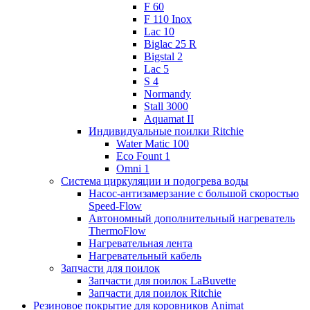
F 60
F 110 Inox
Lac 10
Biglac 25 R
Bigstal 2
Lac 5
S 4
Normandy
Stall 3000
Aquamat II
Индивидуальные поилки Ritchie
Water Matic 100
Eco Fount 1
Omni 1
Система циркуляции и подогрева воды
Насос-антизамерзание с большой скоростью
Speed-Flow
Автономный дополнительный нагреватель
ThermoFlow
Нагревательная лента
Нагревательный кабель
Запчасти для поилок
Запчасти для поилок LaBuvette
Запчасти для поилок Ritchie
Резиновое покрытие для коровников Animat