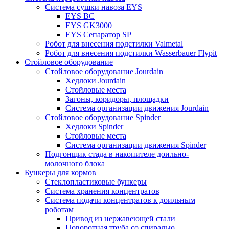
Система сушки навоза EYS
EYS BC
EYS GK3000
EYS Сепаратор SP
Робот для внесения подстилки Valmetal
Робот для внесения подстилки Wasserbauer Flypit
Стойловое оборудование
Стойловое оборудование Jourdain
Хедлоки Jourdain
Стойловые места
Загоны, коридоры, площадки
Система организации движения Jourdain
Стойловое оборудование Spinder
Хедлоки Spinder
Стойловые места
Система организации движения Spinder
Подгонщик стада в накопителе доильно-
молочного блока
Бункеры для кормов
Стеклопластиковые бункеры
Система хранения концентратов
Система подачи концентратов к доильным
роботам
Привод из нержавеющей стали
Поворотная труба со спиралью