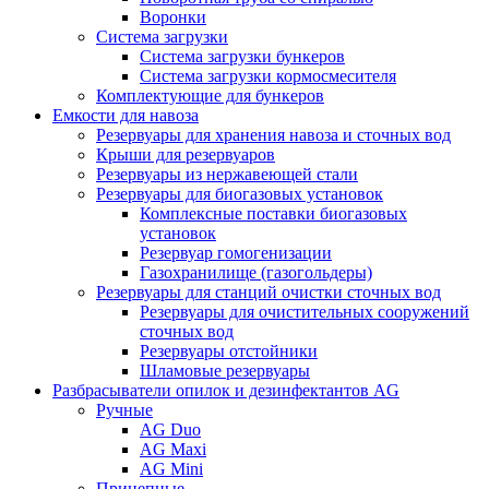
Воронки
Система загрузки
Система загрузки бункеров
Система загрузки кормосмесителя
Комплектующие для бункеров
Емкости для навоза
Резервуары для хранения навоза и сточных вод
Крыши для резервуаров
Резервуары из нержавеющей стали
Резервуары для биогазовых установок
Комплексные поставки биогазовых
установок
Резервуар гомогенизации
Газохранилище (газогольдеры)
Резервуары для станций очистки сточных вод
Резервуары для очистительных сооружений
сточных вод
Резервуары отстойники
Шламовые резервуары
Разбрасыватели опилок и дезинфектантов AG
Ручные
AG Duo
AG Maxi
AG Mini
Прицепные