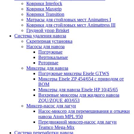
Коврики Interlock
Коврики Maxgrip
Коврики Transition
Матрасы для стойловых мест Animattres I
Коврики для стойловых мест Animattress III
Грудной упор Brisket
Система удаления навоза
Скреперная установка
Насосы для навоза
Погружные
Вертикальные
Роторные
Миксеры для навоза
Погружные миксеры Eisele GTWS
Миксеры Eisele ZP 454/654 с приводом от
ВОМ
Миксеры для навоза Eisele HP 10/45/65
Вихревые миксеры для жидкого навоза
ZQU/ZQUE 403/653
Миксер-насос для лагун
Насос-миксер для перемешивания и откачки
навоза Atom MPL 950
Передвижной миксер-насос для лагун
Teamco Mega-Mix
Система переработки навоза