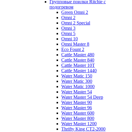
Групповые поилки Ritchie с
подогревом
Green Omni 2
Omni 2
Omni 2 Special
Omni 3
Omni 5
Omni 10
Omni Master 8
Eco Fount 2
Cattle Master 480
Cattle Master 840
Cattle Master 10Т
Cattle Master 1440
Water Matic 150
Water Matic 300
Water Matic 1000
Water Master 54
Water Master 54 Deep
Water Master 90
Water Master 96
Water Master 600
Water Master 800
Water Master 1200
Thrifty King CT2-2000