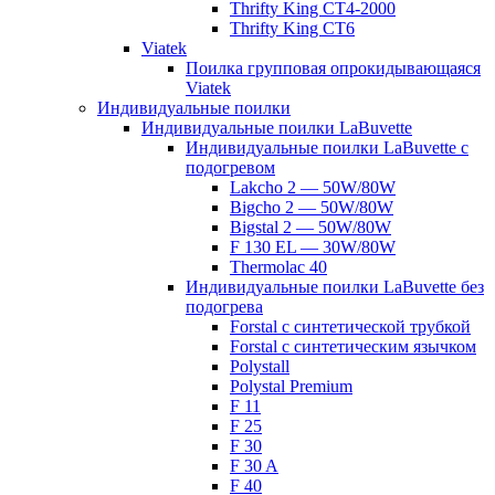
Thrifty King CT4-2000
Thrifty King CT6
Viatek
Поилка групповая опрокидывающаяся
Viatek
Индивидуальные поилки
Индивидуальные поилки LaBuvette
Индивидуальные поилки LaBuvette с
подогревом
Lakcho 2 — 50W/80W
Bigcho 2 — 50W/80W
Bigstal 2 — 50W/80W
F 130 EL — 30W/80W
Thermolac 40
Индивидуальные поилки LaBuvette без
подогрева
Forstal с синтетической трубкой
Forstal с синтетическим язычком
Polystall
Polystal Premium
F 11
F 25
F 30
F 30 A
F 40