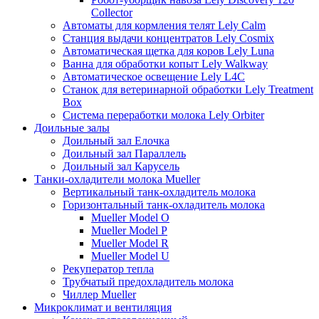
Collector
Автоматы для кормления телят Lely Calm
Станция выдачи концентратов Lely Cosmix
Автоматическая щетка для коров Lely Luna
Ванна для обработки копыт Lely Walkway
Автоматическое освещение Lely L4C
Станок для ветеринарной обработки Lely Treatment
Box
Система переработки молока Lely Orbiter
Доильные залы
Доильный зал Елочка
Доильный зал Параллель
Доильный зал Карусель
Танки-охладители молока Mueller
Вертикальный танк-охладитель молока
Горизонтальный танк-охладитель молока
Mueller Model O
Mueller Model P
Mueller Model R
Mueller Model U
Рекуператор тепла
Трубчатый предохладитель молока
Чиллер Mueller
Микроклимат и вентиляция