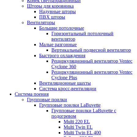
Конек светоаэрационный
Шторы для коровника
Надувные шторы
ПВХ шторы
Вентиляторы
Большие потолочные
Горизонтальный потолочный
вентилятор
Малые разгонные
Вертикальный подвесной вентилятор
Быстрого охлаждения
Рециркуляционный вентилятор Ventec
Cyclone 360
Рециркуляционный вентилятор Ventec
Cyclone Plus
Вентиляционные шахты
Система кросс-вентиляции
Система поения
Групповые поилки
Групповые поилки LaBuvette
Групповые поилки LaBuvette с
подогревом
Multi 220 EL
Multi Twin EL
Multi Twin EL 400