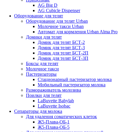
AG Big D
AG Сubicle Dispenser
Оборудование для телят
Оборудование для телят Urban
Молочное такси Urban
Автомат для кормления Urban Alma Pro
Домики для телят
Домик для телят БСТ-2
Домик для телят БСТ-3
Домик для телят БСТ-2П
Домик для телят БСТ-3П
Боксы для телят
Молочное такси
Пастеризаторы
Стационарный пастеризатор молока
Мобильный пастеризатор молока
Размораживатель молозива
Поилки для телят
LaBuvette Babylab
LaBuvette Isobac
Сепараторы для молока
Для удаления соматических клеток
Ж5-Плава-ОБ-1
Ж5-Плава-ОБ-5