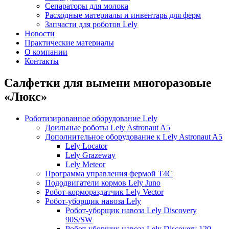
Сепараторы для молока
Расходные материалы и инвентарь для ферм
Запчасти для роботов Lely
Новости
Практические материалы
О компании
Контакты
Салфетки для вымени многоразовые
«Люкс»
Роботизированное оборудование Lely
Доильные роботы Lely Astronaut A5
Дополнительное оборудование к Lely Astronaut A5
Lely Locator
Lely Grazeway
Lely Meteor
Программа управления фермой T4C
Пододвигатели кормов Lely Juno
Робот-кормораздатчик Lely Vector
Робот-уборщик навоза Lely
Робот-уборщик навоза Lely Discovery
90S/SW
Робот-уборщик навоза Lely Discovery 120