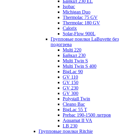
Байкал 230 EL
Isobac
Michigan Duo
Thermolac 75 GV
Thermolac 180 GV
Calorix
Solar-Flow 900L
Групповые поилки LaBuvette без
подогрева
Multi 220
Байкал 230
Multi Twin S
Multi Twin S 400
BigLac 90
GV 110
GV 150
GV 230
GV 300
Polystall Twin
Cleano Bac
BigLac 55 T
Prebac 190-1500 литров
Aquamat II VA
LB 230
Групповые поилки Ritchie