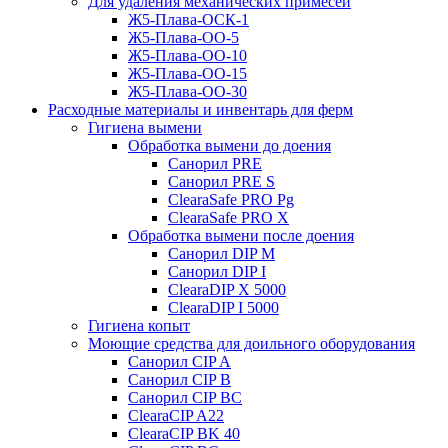
Для удаления механических примесей
Ж5-Плава-ОСК-1
Ж5-Плава-ОО-5
Ж5-Плава-ОО-10
Ж5-Плава-ОО-15
Ж5-Плава-ОО-30
Расходные материалы и инвентарь для ферм
Гигиена вымени
Обработка вымени до доения
Санорил PRE
Санорил PRE S
ClearaSafe PRO Pg
ClearaSafe PRO X
Обработка вымени после доения
Санорил DIP M
Санорил DIP I
ClearaDIP X 5000
ClearaDIP I 5000
Гигиена копыт
Моющие средства для доильного оборудования
Санорил CIP A
Санорил CIP B
Санорил CIP BC
ClearaCIP A22
ClearaCIP BK 40